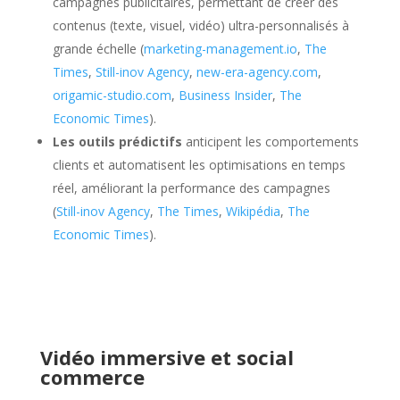
campagnes publicitaires, permettant de créer des
contenus (texte, visuel, vidéo) ultra-personnalisés à
grande échelle (
marketing-management.io
,
The
Times
,
Still-inov Agency
,
new-era-agency.com
,
origamic-studio.com
,
Business Insider
,
The
Economic Times
).
Les outils prédictifs
anticipent les comportements
clients et automatisent les optimisations en temps
réel, améliorant la performance des campagnes
(
Still-inov Agency
,
The Times
,
Wikipédia
,
The
Economic Times
).
Vidéo immersive et social
commerce