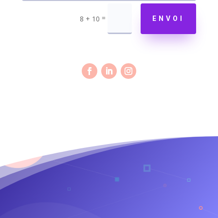
=
8 + 10
ENVOI